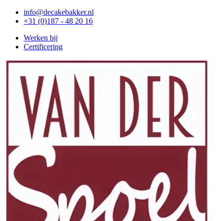
info@decakebakker.nl
+31 (0)187 - 48 20 16
Werken bij
Certificering