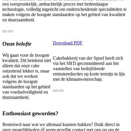
een oorspronkelijk, ambachtelijk proces met hedendaagse
technologie, volledig ingericht om onderscheidende specialiteiten te
maken volgens de hoogste standaarden op het gebied van kwaliteit
en duurzaamheid.
1
2
3
Download PDF
Onze
belofte
Wij gaan voor de hoogste
Cakebakkerij van der Spoel heeft zich
kwaliteit. Dit betekent niet
via het SBTi gecommitteerd aan het
alleen dat onze cake
vaststellen van bedrijfsbrede
ontzettend lekker is, maar
emissiereducties op korte termijn in lijn
ook dat we werken
met de klimaatwetenschap.
volgens de hoogste
standaarden op het gebied
van voedselveiligheid en
1
2
duurzaamheid.
Enthousiast geworden?
Benieuwd naar wat we allemaal kunnen bakken? Duik direct in
onze mogelijkheden óf neem gezellig contact met ons op om de